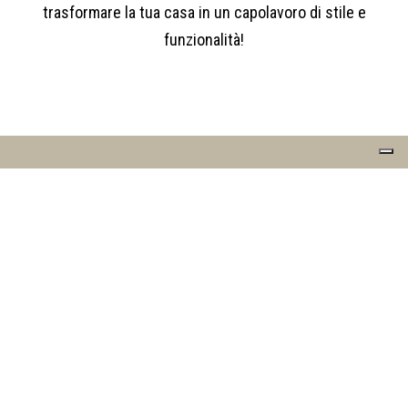
trasformare la tua casa in un capolavoro di stile e
funzionalità!
RE.DO. SRL
VIA RUANDA, 9 - 07026 - OLBIA (SS)
P.IVA 02025810900 - C.F. 02025810900
EMAIL:
INTERIORS@RDECOR.IT
RAGGIUNGICI
+39 333 6145011