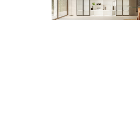
RE.DO. SRL
VIA RUANDA, 9 - 07026 - OLBIA (SS)
P.IVA 02025810900 - C.F. 02025810900
EMAIL:
INTERIORS@RDECOR.IT
RAGGIUNGICI
+39 333 6145011